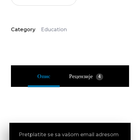
Category
Education
Опис
Рецензије
4
Pretplatite se sa vašom email adresom